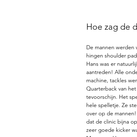
Hoe zag de d
De mannen werden we
hingen shoulder pad
Hans was er natuurlij
aantreden! Alle ond
machine, tackles we
Quarterback van het
tevoorschijn. Het s
hele spelletje. Ze st
over op de mannen! 
dat de clinic bijna o
zeer goede kicker wa