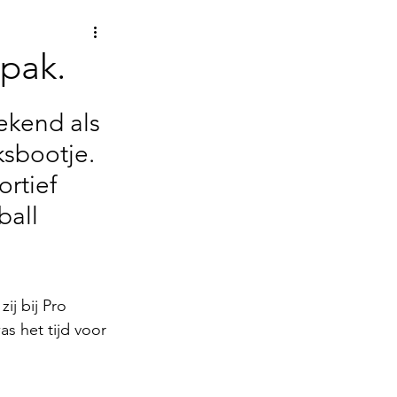
 pak.
ekend als 
ksbootje. 
rtief 
ball 
j bij Pro 
s het tijd voor 