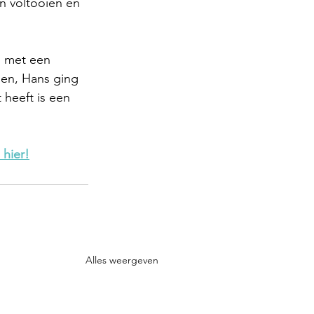
n voltooien en 
 met een 
nen, Hans ging 
 heeft is een 
 hier!
Alles weergeven