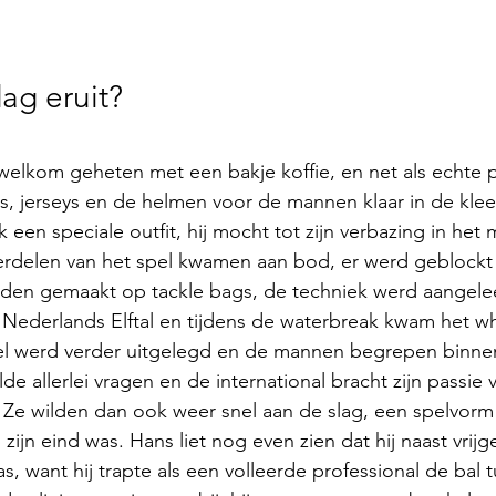
ag eruit?
lkom geheten met een bakje koffie, en net als echte p
s, jerseys en de helmen voor de mannen klaar in de kle
k een speciale outfit, hij mocht tot zijn verbazing in het
erdelen van het spel kwamen aan bod, er werd geblockt 
rden gemaakt op tackle bags, de techniek werd aangele
 Nederlands Elftal en tijdens de waterbreak kwam het w
pel werd verder uitgelegd en de mannen begrepen binne
elde allerlei vragen en de international bracht zijn passie 
Ze wilden dan ook weer snel aan de slag, een spelvorm
p zijn eind was. Hans liet nog even zien dat hij naast vrij
s, want hij trapte als een volleerde professional de bal 