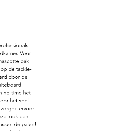
rofessionals 
edkamer. Voor 
 mascotte pak 
op de tackle-
erd door de 
hiteboard 
n no-time het 
voor het spel 
 zorgde ervoor 
gezel ook een 
tussen de palen!