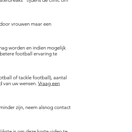
terbreaks" tijdens de clinic om
 door vrouwen maar een
s mag worden en indien mogelijk
betere football ervaring te
tball of tackle football), aantal
and van uw wensen.
Vraag een
minder zijn, neem alsnog contact
ijkste is om deze korte video te