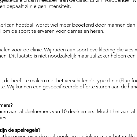
gesteldheid kan meedoen aan de clinic. Er zijn voldoende "wa
 bepaalt zijn eigen intensiteit.
merican Football wordt wel meer beoefend door mannen dan
eaal om de sport te ervaren voor dames en heren.
alen voor de clinic. Wij raden aan sportieve kleding die vie
 Dit laatste is niet noodzakelijk maar zal zeker helpen een 
n, dit heeft te maken met het verschillende type clinic (Flag foo
 etc. Wij kunnen een gespecificeerde offerte sturen aan de h
emers?
mum aantal deelnemers van 10 deelnemers. Mocht het aantal 
ies.
 zijn de spelregels?
itleg geven over de spelregels en tactieken, maar het makkel