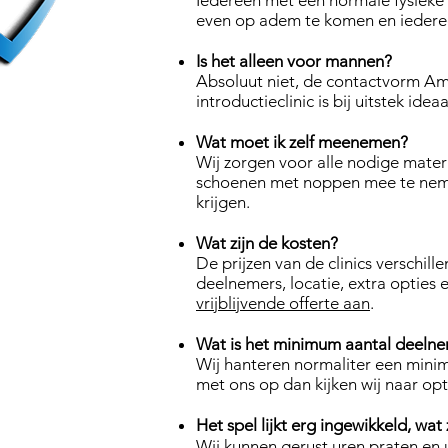
Iedereen met een normale fysieke 
even op adem te komen en iedereen
Is het alleen voor mannen?
Absoluut niet, de contactvorm A
introductieclinic is bij uitstek id
Wat moet ik zelf meenemen?
Wij zorgen voor alle nodige materi
schoenen met noppen mee te nemen.
krijgen.
Wat zijn de kosten?
De prijzen van de clinics verschille
deelnemers, locatie, extra opties
vrijblijvende offerte aan
.
Wat is het minimum aantal deeln
Wij hanteren normaliter een mini
met ons op dan kijken wij naar opt
Het spel lijkt erg ingewikkeld, wat
Wij kunnen gerust uren praten en u