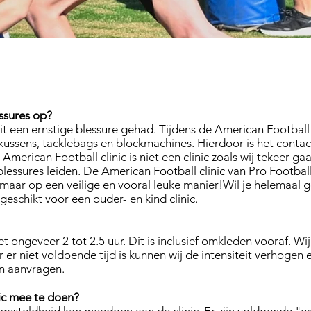
 gestelde vragen vind u h
essures op?
 een ernstige blessure gehad. Tijdens de American Football c
kussens, tacklebags en blockmachines. Hierdoor is het contac
American Football clinic is niet een clinic zoals wij tekeer g
blessures leiden. De American Football clinic van Pro Football
maar op een veilige en vooral leuke manier!Wil je helemaal g
geschikt voor een ouder- en kind clinic. ​
t ongeveer 2 tot 2.5 uur. Dit is inclusief omkleden vooraf. Wij
er niet voldoende tijd is kunnen wij de intensiteit verhogen e
on aanvragen.
nic mee te doen?