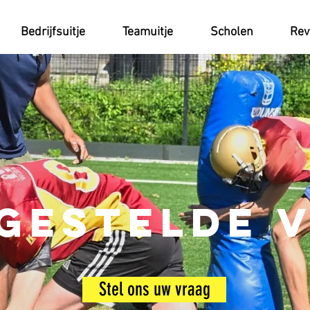
Bedrijfsuitje
Teamuitje
Scholen
Rev
 gestelde 
Stel ons uw vraag