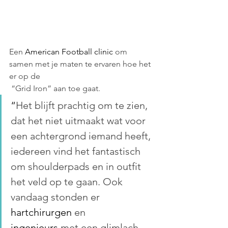
Een 
American Football clinic 
om 
samen met je maten te ervaren hoe het 
er op de          
 “Grid Iron” aan toe gaat.
“
Het blijft prachtig om te zien, 
dat het niet uitmaakt wat voor 
een achtergrond iemand heeft, 
iedereen vind het fantastisch 
om shoulderpads en in outfit 
het veld op te gaan. Ook 
vandaag stonden er 
hartchirurgen 
en 
ingenieurs 
met een glimlach 